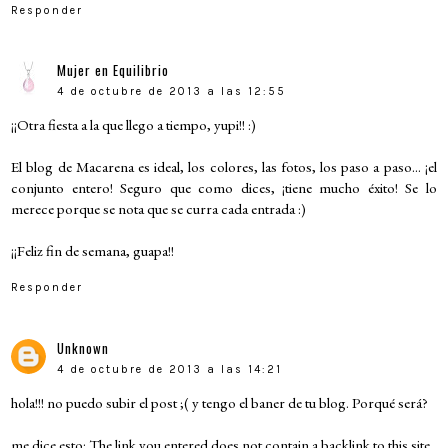
Responder
Mujer en Equilibrio
4 de octubre de 2013 a las 12:55
¡¡Otra fiesta a la que llego a tiempo, yupi!! :)
El blog de Macarena es ideal, los colores, las fotos, los paso a paso... ¡el
conjunto entero! Seguro que como dices, ¡tiene mucho éxito! Se lo
merece porque se nota que se curra cada entrada :)
¡¡Feliz fin de semana, guapa!!
Responder
Unknown
4 de octubre de 2013 a las 14:21
hola!!! no puedo subir el post ;( y tengo el baner de tu blog. Porqué será?
me dice esto: The link you entered does not contain a backlink to this site